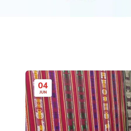
04
JUN