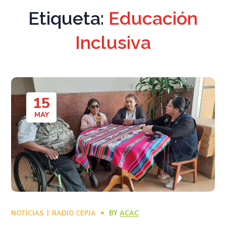
Etiqueta:
Educación
Inclusiva
15
MAY
NOTICIAS
RADIO CEPJA
BY
ACAC