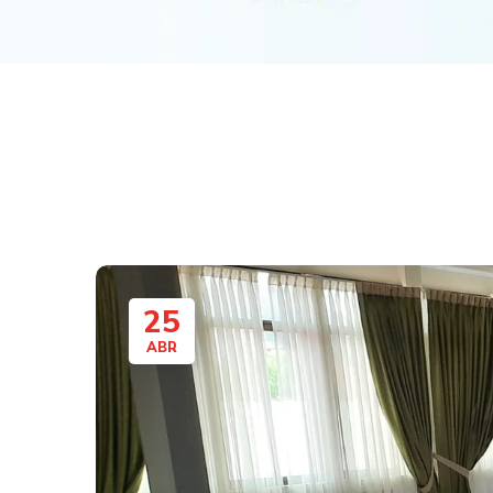
25
ABR