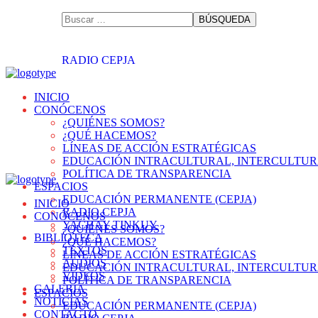
RADIO CEPJA
INICIO
CONÓCENOS
¿QUIÉNES SOMOS?
¿QUÉ HACEMOS?
LÍNEAS DE ACCIÓN ESTRATÉGICAS
EDUCACIÓN INTRACULTURAL, INTERCULTUR
POLÍTICA DE TRANSPARENCIA
ESPACIOS
EDUCACIÓN PERMANENTE (CEPJA)
INICIO
RADIO CEPJA
CONÓCENOS
YACHAY TINKUY
¿QUIÉNES SOMOS?
BIBLIOTECA
¿QUÉ HACEMOS?
TEXTOS
LÍNEAS DE ACCIÓN ESTRATÉGICAS
AUDIOS
EDUCACIÓN INTRACULTURAL, INTERCULTUR
VIDEOS
POLÍTICA DE TRANSPARENCIA
GALERÍA
ESPACIOS
NOTICIAS
EDUCACIÓN PERMANENTE (CEPJA)
CONTACTO